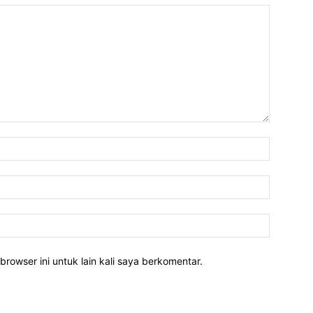
Nama:*
Email:*
Website:
rowser ini untuk lain kali saya berkomentar.