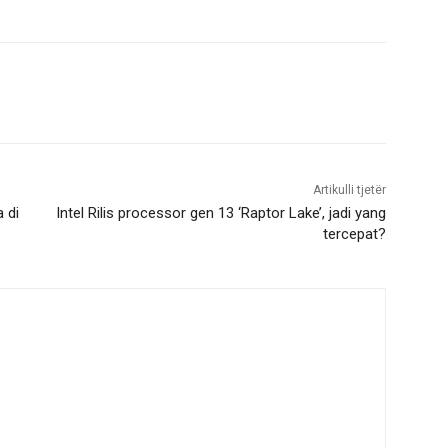
Artikulli tjetër
 di
Intel Rilis processor gen 13 ‘Raptor Lake’, jadi yang
tercepat?