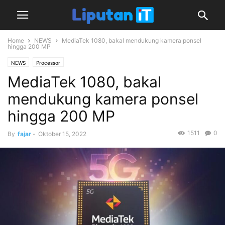
Home
NEWS
MediaTek 1080, bakal mendukung kamera ponsel
hingga 200 MP
NEWS
Processor
MediaTek 1080, bakal
mendukung kamera ponsel
hingga 200 MP
1511
0
By
fajar
-
Oktober 15, 2022