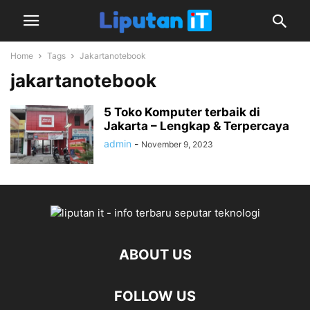
Home
Tags
Jakartanotebook
jakartanotebook
5 Toko Komputer terbaik di
Jakarta – Lengkap & Terpercaya
admin
-
November 9, 2023
ABOUT US
FOLLOW US