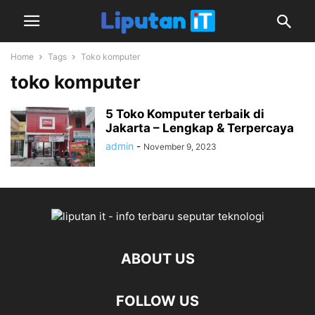
Home
Tags
Toko komputer
toko komputer
5 Toko Komputer terbaik di
Jakarta – Lengkap & Terpercaya
admin
-
November 9, 2023
ABOUT US
FOLLOW US