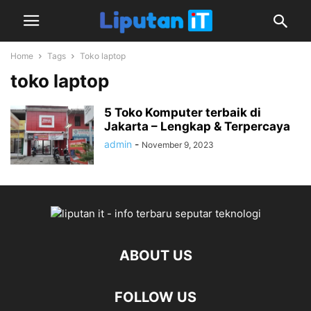
Home
Tags
Toko laptop
toko laptop
5 Toko Komputer terbaik di
Jakarta – Lengkap & Terpercaya
admin
-
November 9, 2023
ABOUT US
FOLLOW US