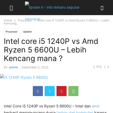
Home
Processor
Intel core i5 1240P vs Amd Ryzen 5 6600U – Lebih
Kencang...
Processor
Update
Intel core i5 1240P vs Amd
Ryzen 5 6600U – Lebih
Kencang mana ?
675
0
By
admin
-
September 3, 2022
intel Core i5 1240P vs Ryzen 5 6600U – Intel dan
amd
berhasil mengguncang dunia
laptop dan komputer
karena