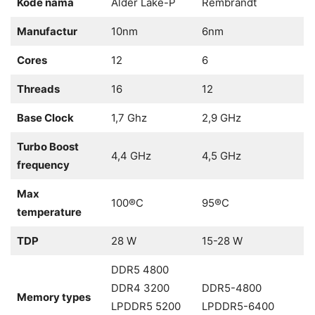
Kode nama
Alder Lake-P
Rembrandt
Manufactur
10nm
6nm
Cores
12
6
Threads
16
12
Base Clock
1,7 Ghz
2,9 GHz
Turbo Boost
4,4 GHz
4,5 GHz
frequency
Max
100®C
95®C
temperature
TDP
28 W
15-28 W
DDR5 4800
DDR4 3200
DDR5-4800
Memory types
LPDDR5 5200
LPDDR5-6400