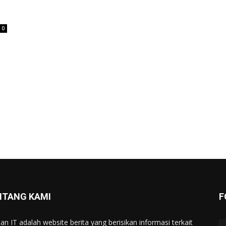
0
NTANG KAMI
F
tan IT adalah website berita yang berisikan informasi terkait