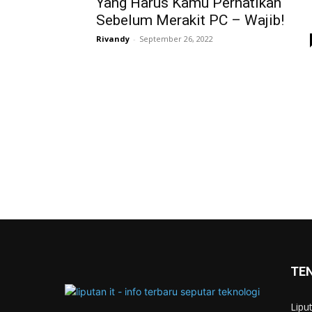
Yang Harus Kamu Perhatikan
Sebelum Merakit PC – Wajib!
Rivandy
-
September 26, 2022
TE
Lipu