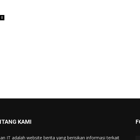
0
NTANG KAMI
F
tan IT adalah website berita yang berisikan informasi terkait