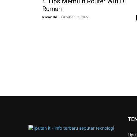
4 Tips Memilih Router Wifi Di
Rumah
Rivandy
-
Oktober 31, 2022
TE
Lipu