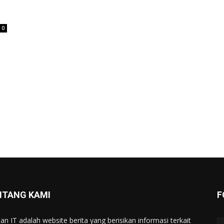
0
NTANG KAMI
F
tan IT adalah website berita yang berisikan informasi terkait