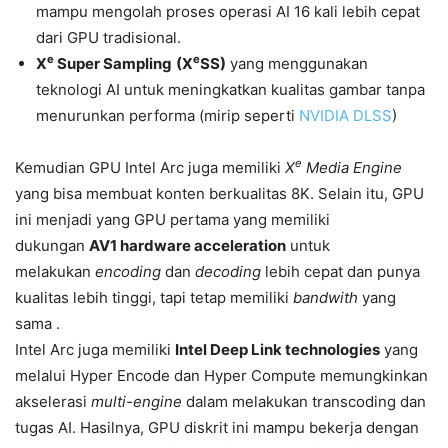
mampu mengolah proses operasi AI 16 kali lebih cepat
dari GPU tradisional.
e
e
X
Super Sampling
(X
SS)
yang menggunakan
teknologi AI untuk meningkatkan kualitas gambar tanpa
menurunkan performa (mirip seperti
NVIDIA DLSS
)
e
Kemudian GPU Intel Arc juga memiliki
X
Media Engine
yang bisa membuat konten berkualitas 8K. Selain itu, GPU
ini menjadi yang GPU pertama yang memiliki
dukungan
AV1 hardware acceleration
untuk
melakukan
encoding
dan
decoding
lebih cepat dan punya
kualitas lebih tinggi, tapi tetap memiliki
bandwith
yang
sama .
Intel Arc juga memiliki
Intel Deep Link technologies
yang
melalui Hyper Encode dan Hyper Compute memungkinkan
akselerasi
multi-engine
dalam melakukan transcoding dan
tugas AI. Hasilnya, GPU diskrit ini mampu bekerja dengan