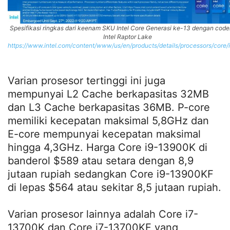
Spesifikasi ringkas dari keenam SKU Intel Core Generasi ke-13 dengan co
Intel Raptor Lake
https://www.intel.com/content/www/us/en/products/details/processors/core/i
Varian prosesor tertinggi ini juga
mempunyai L2 Cache berkapasitas 32MB
dan L3 Cache berkapasitas 36MB. P-core
memiliki kecepatan maksimal 5,8GHz dan
E-core mempunyai kecepatan maksimal
hingga 4,3GHz. Harga Core i9-13900K di
banderol $589 atau setara dengan 8,9
jutaan rupiah sedangkan Core i9-13900KF
di lepas $564 atau sekitar 8,5 jutaan rupiah.
Varian prosesor lainnya adalah Core i7-
13700K dan Core i7-13700KF yang