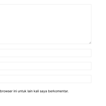
Nama:*
Email:*
Website:
rowser ini untuk lain kali saya berkomentar.