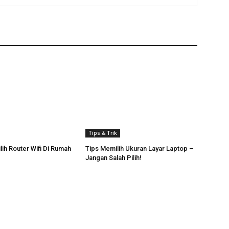
Tips & Trik
lih Router Wifi Di Rumah
Tips Memilih Ukuran Layar Laptop –
Jangan Salah Pilih!