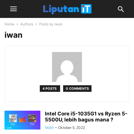
Home
Authors
Posts by iwan
iwan
4 POSTS
0 COMMENTS
Intel Core i5-1035G1 vs Ryzen 5-
5500U, lebih bagus mana ?
iwan
-
Oktober 5, 2022